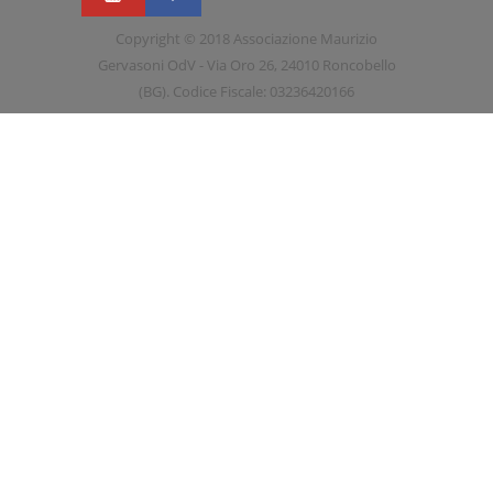
Copyright © 2018 Associazione Maurizio
Gervasoni OdV - Via Oro 26, 24010 Roncobello
(BG). Codice Fiscale: 03236420166